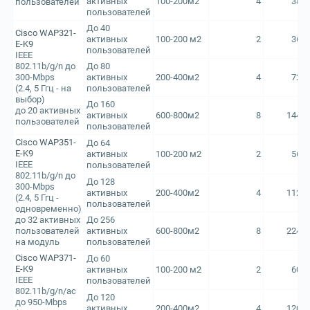
активных
100-200м2
4
380
пользователей
пользователей
До 40
Cisco WAP321-
активных
100-200 м2
2
360
E-K9
пользователей
IEEE
802.11b/g/n до
До 80
300-Mbps
активных
200-400м2
4
720
(2.4, 5 Ггц - на
пользователей
выбор)
До 160
до 20 активных
активных
600-800м2
8
1440
пользователей
пользователей
Cisco WAP351-
До 64
E-K9
активных
100-200 м2
2
560
IEEE
пользователей
802.11b/g/n до
До 128
300-Mbps
активных
200-400м2
4
1120
(2.4, 5 Ггц -
пользователей
одновременно)
до 32 активных
До 256
пользователей
активных
600-800м2
8
2240
на модуль
пользователей
Cisco WAP371-
До 60
E-K9
активных
100-200 м2
2
600
IEEE
пользователей
802.11b/g/n/ac
До 120
до 950-Mbps
активных
200-400м2
4
1200