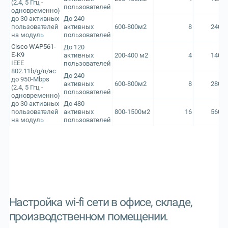
(2.4, 5 Ггц -
пользователей
одновременно)
до 30 активных
До 240
пользователей
активных
600-800м2
8
2400
на модуль
пользователей
Cisco WAP561-
До 120
E-K9
активных
200-400 м2
4
1400
IEEE
пользователей
802.11b/g/n/ac
До 240
до 950-Mbps
активных
600-800м2
8
2800
(2.4, 5 Ггц -
пользователей
одновременно)
до 30 активных
До 480
пользователей
активных
800-1500м2
16
5600
на модуль
пользователей
Настройка wi-fi сети в офисе, складе,
производственном помещении.