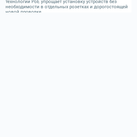
технологии PoE упрощает установку устройств без
необходимости в отдельных розетках и дорогостоящей
новой проводке.
Для просчета
стоимости создания Wi-fi сети
, Вы
можете обратиться к специалистам компании
«LANPORT».
Позвонив по телефонам: 044 4657788, 096
5445566, 099 5115566,
или написать на
info@lanport.com.ua
ПОВ'ЯЗАННI СТАТТI:
ТРАНСИВЕРЫ Что такое прошивка модуля?
›
›
Головна
Послуги
Создание WI-FI сети, стоимость Wi-Fi