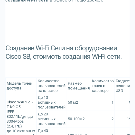
создания Wi-Fi сети
в офисе от 10 до 250чел.
Создание Wi-Fi Сети на оборудовании
Cisco SB, стоимоть создания Wi-Fi сети.
Количество
Количество
Бюджет
Модель точек
Размер
пользователей
точек в
решения,
доступа
помещения
на кластер
кластере
USD
До 10
Cisco WAP121-
активных
50 м2
1
95
E-K9-G5
пользователей
IEEE
До 20
802.11b/g/n до
активных
50-100м2
2
190
300-Mbps
пользователей
(2.4, Ггц)
До 40
до 10 активных