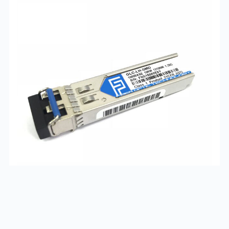
наявнiсть :
є
J4858D
4200
грн
придбати