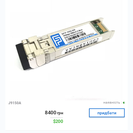
наявнiсть :
є
J9150A
8400
грн
придбати
$200