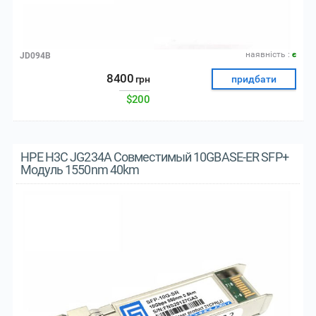
наявнiсть :
є
JD094B
8400
грн
придбати
$200
HPE H3C JG234A Совместимый 10GBASE-ER SFP+
Модуль 1550nm 40km