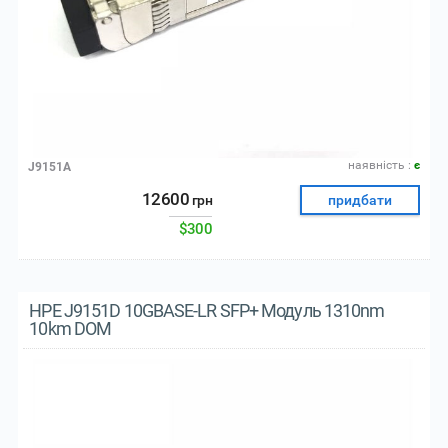
наявнiсть :
є
J9151A
12600
грн
придбати
$300
HPE J9151D 10GBASE-LR SFP+ Модуль 1310nm
10km DOM