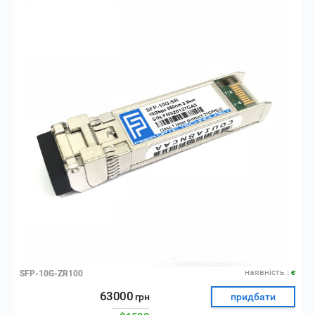
наявнiсть :
є
SFP-10G-ZR100
63000
грн
придбати