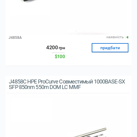
наявнiсть :
є
J4858A
4200
грн
придбати
$100
J4858C HPE ProCurve Совместимый 1000BASE-SX
SFP 850nm 550m DOM LC MMF