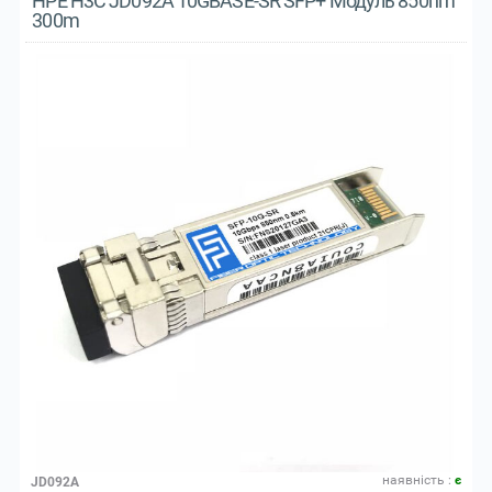
HPE H3C JD092A 10GBASE-SR SFP+ Модуль 850nm
300m
наявнiсть :
є
JD092A