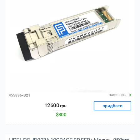
наявнiсть :
є
455886-B21
12600
грн
придбати
$300