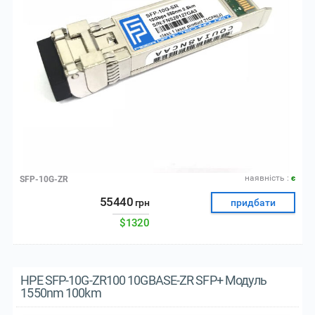
наявнiсть :
є
SFP-10G-ZR
55440
грн
придбати
$1320
HPE SFP-10G-ZR100 10GBASE-ZR SFP+ Модуль
1550nm 100km