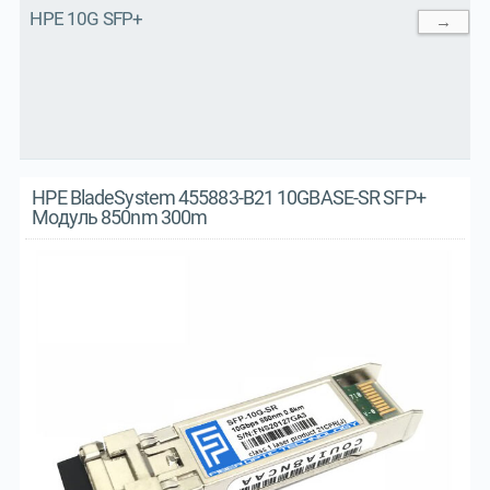
HPE 10G SFP+
→
HPE BladeSystem 455883-B21 10GBASE-SR SFP+
Модуль 850nm 300m