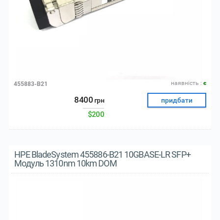
наявнiсть :
є
455883-B21
8400
грн
придбати
$200
HPE BladeSystem 455886-B21 10GBASE-LR SFP+
Модуль 1310nm 10km DOM