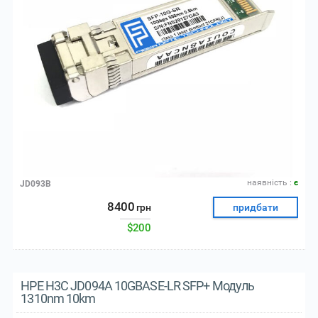
наявнiсть :
є
JD093B
8400
грн
придбати
$200
HPE H3C JD094A 10GBASE-LR SFP+ Модуль
1310nm 10km