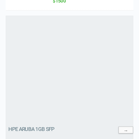
$1500
HPE ARUBA 1GB SFP
→