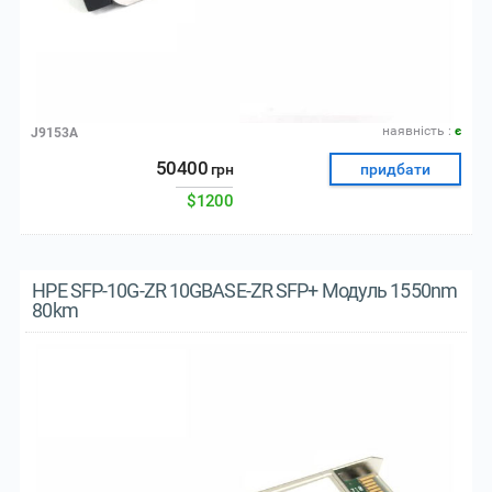
наявнiсть :
є
J9153A
50400
грн
придбати
$1200
HPE SFP-10G-ZR 10GBASE-ZR SFP+ Модуль 1550nm
80km