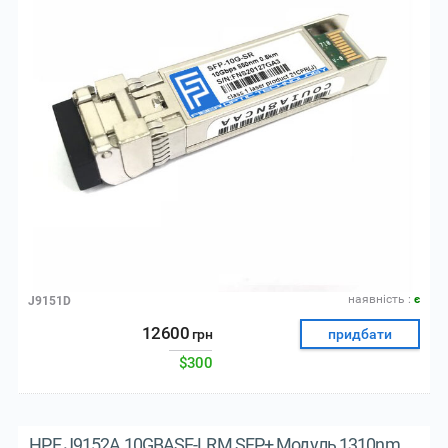
наявнiсть :
є
J9151D
12600
грн
придбати
$300
HPE J9152A 10GBASE-LRM SFP+ Модуль 1310nm