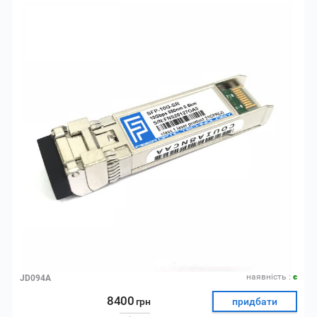
наявнiсть :
є
JD094A
8400
грн
придбати