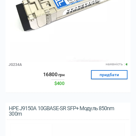
наявнiсть :
є
JG234A
16800
грн
придбати
$400
HPE J9150A 10GBASE-SR SFP+ Модуль 850nm
300m