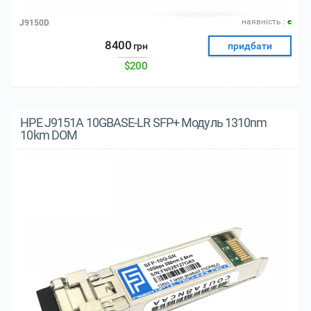
наявнiсть :
є
J9150D
8400
грн
придбати
$200
HPE J9151A 10GBASE-LR SFP+ Модуль 1310nm
10km DOM