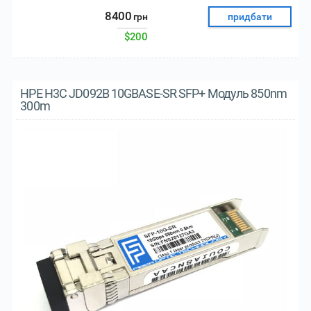
8400
грн
придбати
$200
HPE H3C JD092B 10GBASE-SR SFP+ Модуль 850nm
300m