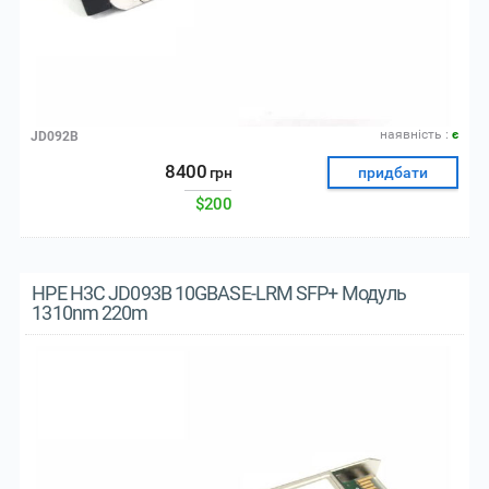
наявнiсть :
є
JD092B
8400
грн
придбати
$200
HPE H3C JD093B 10GBASE-LRM SFP+ Модуль
1310nm 220m