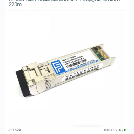
220m
наявнiсть :
є
J9152A