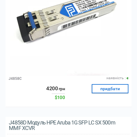
наявнiсть :
є
J4858C
4200
грн
придбати
$100
J4858D Модуль HPE Aruba 1G SFP LC SX 500m
MMF XCVR