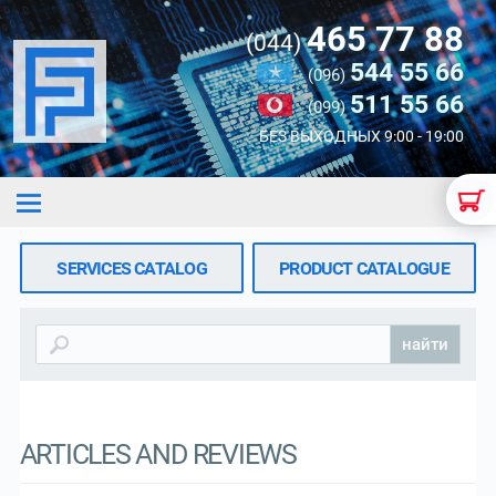
465 77 88
(044)
544 55 66
(096)
511 55 66
(099)
БЕЗ ВЫХОДНЫХ 9:00 - 19:00
SERVICES CATALOG
PRODUCT CATALOGUE
найти
ARTICLES AND REVIEWS