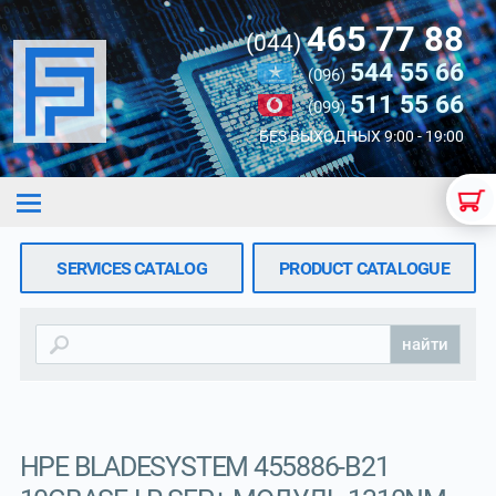
465 77 88
(044)
544 55 66
(096)
511 55 66
(099)
БЕЗ ВЫХОДНЫХ 9:00 - 19:00
SERVICES CATALOG
PRODUCT CATALOGUE
найти
HPE BLADESYSTEM 455886-B21