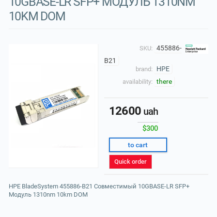
10GBASE-LR SFP+ МОДУЛЬ 1310NM
10KM DOM
455886-
SKU:
B21
HPE
brand:
there
availability:
12600
uah
$300
to cart
Quick order
HPE BladeSystem 455886-B21 Совместимый 10GBASE-LR SFP+
Модуль 1310nm 10km DOM