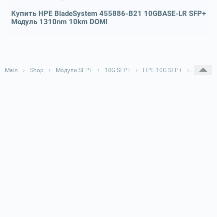
Купить HPE BladeSystem 455886-B21 10GBASE-LR SFP+
Модуль 1310nm 10km DOM!
›
›
›
›
›
Main
Shop
Модули SFP+
10G SFP+
HPE 10G SFP+
HPE Bla