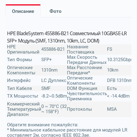
Описание
Фото
HPE BladeSystem 455886-B21 Совместимый 10GBASE-LR
SFP+ Модуль (SMF, 1310nm, 10km, LC, DOM)
HPE
Название
455886-B21
FS
Оригинальный
Поставщика
Max Скорость
Тип Формы
SFP+
10.3125Gbps
Передачи Данных
Оптические
Max Расстояние
1310nm
10km
Компоненты
Передачи*
Оптические
Интерфейс
LC Дуплекс
DFB 1310nm
Компоненты
Тип Кабеля
SMF
DOM Функция
Есть
Чувствительность
TX Мощностьr
-8.2~0.5dBm
< -14.4dBm
Приемника
Коммерческий
0 ~ 70°C (32
Температурный
Протоколы
MSA
~ 158°F)
Диапазон
Обратите внимание пожалуйста:
* Минимальное кабельное расстояние для модулей LR
составляет 2м, согласно IEEE 802.3ae.